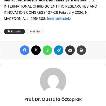
Mehaccetü’l-Beyda Adlı Eserindeki Şerh Metodu”
, 3.
INTERNATIONAL OHRID SCIENTIFIC RESEARCHES AND
INNOVATION CONGRESS” 27-28 February 2026, N.
MACEDONIA, s. 295-308.
İndirebilirsiniz
Etiketler
bildiriler
Facebook
X
WhatsApp
Telegram
E-Posta ile paylaş
Yazdır
Prof. Dr. Mustafa Öztoprak