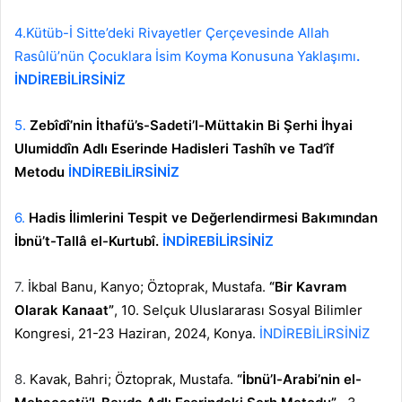
4.
Kütüb-İ Sitte’deki Rivayetler Çerçevesinde Allah
Rasûlü’nün Çocuklara İsim Koyma Konusuna Yaklaşımı
.
İNDİREBİLİRSİNİZ
5.
Zebîdî’nin İthafü’s-Sadeti’l-Müttakin Bi Şerhi İhyai
Ulumiddîn Adlı Eserinde Hadisleri Tashîh ve Tad’îf
Metodu
İNDİREBİLİRSİNİZ
6.
Hadis İlimlerini Tespit ve Değerlendirmesi Bakımından
İbnü’t-Tallâ el-Kurtubî.
İNDİREBİLİRSİNİZ
7.
İkbal Banu, Kanyo; Öztoprak, Mustafa.
“Bir Kavram
Olarak Kanaat”
, 10. Selçuk Uluslararası Sosyal Bilimler
Kongresi, 21-23 Haziran, 2024, Konya.
İNDİREBİLİRSİNİZ
8.
Kavak, Bahri; Öztoprak, Mustafa.
“İbnü’l-Arabi’nin el-