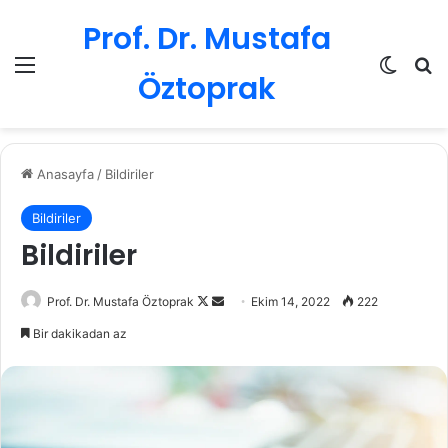
Prof. Dr. Mustafa
Menü
Dış gö
Ar
Öztoprak
Anasayfa
/
Bildiriler
Bildiriler
Bildiriler
Follow
Bir
Prof. Dr. Mustafa Öztoprak
Ekim 14, 2022
222
on
e-
Bir dakikadan az
X
posta
göndermek