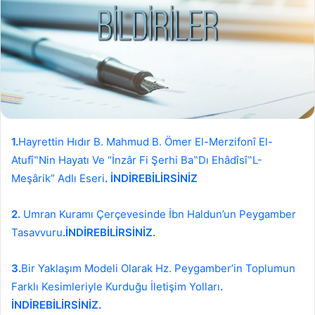
1.
Hayrettin Hıdır B. Mahmud B. Ömer El-Merzifonî El-
Atufî‟Nin Hayatı Ve “İnzâr Fi Şerhi Ba‟Dı Ehâdîsî‟L-
Meşârik” Adlı Eseri
. İNDİREBİLİRSİNİZ
2.
Umran Kuramı Çerçevesinde İbn Haldun’un Peygamber
Tasavvuru
.İNDİREBİLİRSİNİZ.
3.
Bir Yaklaşım Modeli Olarak Hz. Peygamber’in Toplumun
Farklı Kesimleriyle Kurduğu İletişim Yolları
.
İNDİREBİLİRSİNİZ.